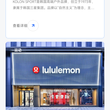
KOLON SPORT是韩国高端户外品牌，创立于1973年，
隶属于韩国三星集团。品牌以“自然主义”为理念，主打
登山、徒步等专业户外装备，风格偏向 轻奢简约，标志
性产品包括 “正反两穿羽绒服” 和环保材质服饰。
查看详细
KOLON SPORT在中国市场由安踏集团运营。
运动