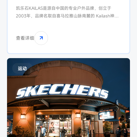
凯乐石KAILAS是源自中国的专业户外品牌，创立于
2003年，品牌名取自喜马拉雅山脉南麓的 Kailash神
山。品牌专注登山、攀岩、滑雪等极限运动装备，科技
亮点包括 “FUGA越野跑鞋” 和 “MONT硬壳冲锋衣”。凯
查看详细
乐石赞助全球顶尖探险家，定位高端专业市场，是中国
户外品牌中首个入选 “全球装备大奖” 的品牌。
运动