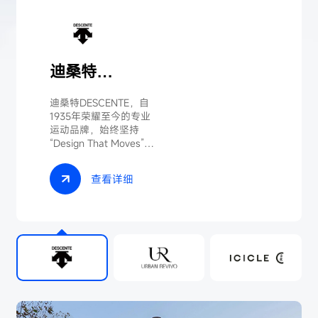
迪桑特
DESCENTE
迪桑特DESCENTE，自
1935年荣耀至今的专业
运动品牌，始终坚持
“Design That Moves”以
设计驱动运动的精神，
将创新科技与设计美学
查看详细
相融合，在滑雪、高尔
夫、铁人三项等多个专
业领域，打造高品质的
运动装备。