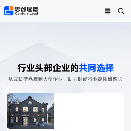
行业头部企业的
共同选择
运动
思创RFID
女装
灵创RFID
男装
快时尚
样衣管理
童装
从成长型品牌到大型企业，助力时尚行业高质量增长
内衣
资产管理
皮具
鞋子
样衣