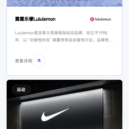
露露乐檬Lululemon
Lululemon是加拿大高端瑜伽运动品牌，创立于1998
年，以 “功能性时尚” 颠覆传统运动服饰行业。品牌核心
产品包括瑜伽裤、运动内衣及跑步装备，主打健康生活
方式社群营销。Lululemon凭借高单价、强用户粘性成
查看详细
为北美第二大运动品牌，并通过扩展男装、鞋履品类向
综合运动集团转型，市值一度超越阿迪达斯。
运动