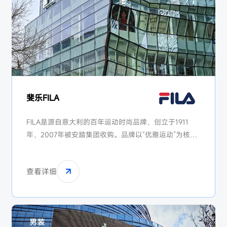
斐乐FILA
FILA是源自意大利的百年运动时尚品牌，创立于1911
年，2007年被安踏集团收购。品牌以“优雅运动”为核
心，融合运动功能与时尚设计，主打网球、高尔夫、滑
雪等中高端运动场景。FILA通过复古潮流化策略（如
查看详细
FILA Heritage系列）和明星代言（如高圆圆、蔡徐坤）
成功年轻化，成为安踏集团旗下增长最快的品牌之一，
覆盖高端商场和潮牌集合店。
男装