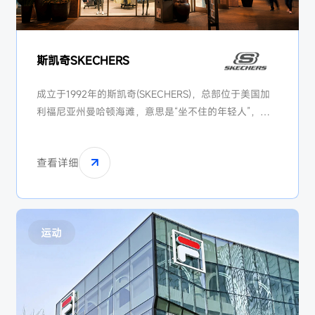
斯凯奇SKECHERS
成立于1992年的斯凯奇(SKECHERS)，总部位于美国加
利福尼亚州曼哈顿海滩，意思是“坐不住的年轻人”，它
代表着追求时尚、个性张扬的年轻族群。位列全球运动
品牌市场占有率第三名，并进入财富500强企业。2007
查看详细
年以合资形式进入中国，拥有3500万线下销售网点，其
中八成以上采用联营模式。
运动