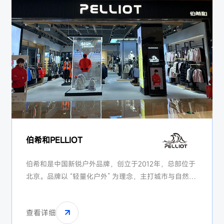
伯希和PELLIOT
伯希和是中国新锐户外品牌，创立于2012年，总部位于
北京。品牌以 “轻量化户外” 为理念，主打城市与自然结
合的穿搭场景，产品包括冲锋衣、羽绒服及徒步装备。
伯希和通过 “户外机能风”设计和性价比策略快速崛起，
查看详细
成为天猫户外品类头部品牌，代表国产户外品牌的年轻