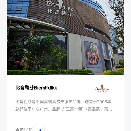
比音勒芬Biemlfdlkk
比音勒芬是中国高端高尔夫服饰品牌，创立于2003年，
总部位于广东广州。品牌以“三高一新”（高品质、高品
位、高科技、创新）为核心理念，专注高端运动休闲服
饰，主打高尔夫、马术、网球等贵族运动场景，在国内
查看详细
高端运动服饰市场占据领先地位。