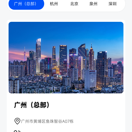
广州（总部）
杭州
 北京
泉州
深圳
思
广州（总部）
深圳市龙华区观湖街道鹭湖社区环观南路101号东吴广
广州市黄埔区鱼珠智谷A07栋
杭州市余杭区祥运路366-1号606室
北京通州区台湖镇双益发文创园5号楼237号
福建省泉州市丰泽区中骏广场16号1401室
杭州市拱墅区莫干山路1418-48号(二期)
场7层708