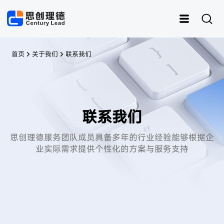
首页
关于我们
联系我们
联系我们
运动
思创RFID
女装
灵创RFID
男装
快时尚
样衣管理
童装
思创理德服务团队成员具备多年的行业经验
能够根据企
内衣
资产管理
皮具
鞋子
样衣
业实际需求提供个性化的方案与服务支持