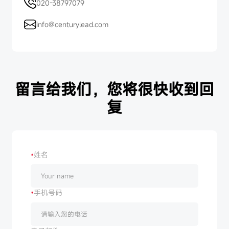
020-38797079
0571-28810125
13811327808
15359370816
0571-28810125
15899953133
info@centurylead.com
info@centurylead.com
info@centurylead.com
info@centurylead.com
info@centurylead.com
留言给我们，您将很快收到回
复
姓名
手机号码