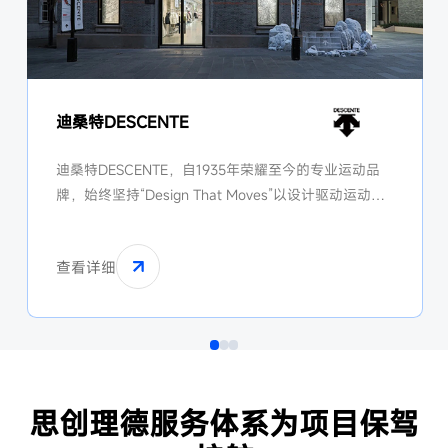
迪桑特DESCENTE
迪桑特DESCENTE，自1935年荣耀至今的专业运动品
牌，始终坚持“Design That Moves”以设计驱动运动的
精神，将创新科技与设计美学相融合，在滑雪、高尔
夫、铁人三项等多个专业领域，打造高品质的运动装
查看详细
备。
思创理德服务体系为项目保驾