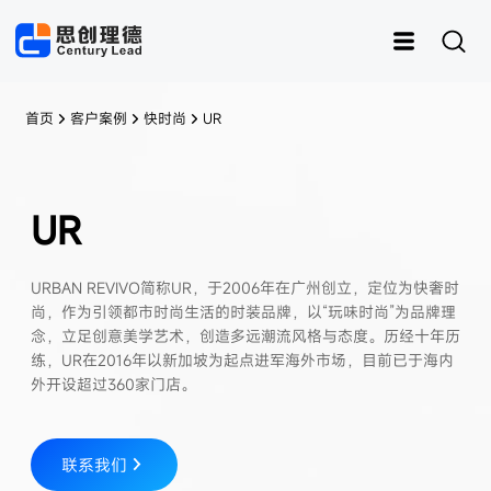
首页
客户案例
快时尚
UR
UR
运动
思创RFID
女装
灵创RFID
男装
快时尚
样衣管理
童装
URBAN REVIVO简称UR，于2006年在广州创立，定位为快奢时
内衣
资产管理
皮具
鞋子
样衣
尚，作为引领都市时尚生活的时装品牌，以“玩味时尚”为品牌理
念，立足创意美学艺术，创造多远潮流风格与态度。历经十年历
练，UR在2016年以新加坡为起点进军海外市场，目前已于海内
外开设超过360家门店。
联系我们