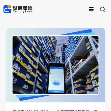
运动
思创RFID
女装
灵创RFID
男装
快时尚
样衣管理
童装
内衣
资产管理
皮具
鞋子
样衣