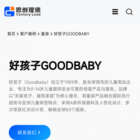
首页
客户案例
童装
好孩子GOODBABY
好孩子GOODBABY
运动
思创RFID
女装
灵创RFID
男装
快时尚
样衣管理
童装
好孩子（Goodbaby）创立于1989年，是全球领先的儿童用品企
内衣
资产管理
皮具
鞋子
样衣
业，专注为0-14岁儿童提供安全可靠的母婴产品与服务。品牌
以"关爱孩子，服务家庭"为核心理念，其童装产品融合国际流行
趋势与亚洲儿童体型特点，采用A类环保面料及人性化设计，多
次荣获红点设计奖，畅销全球83个国家。
联系我们