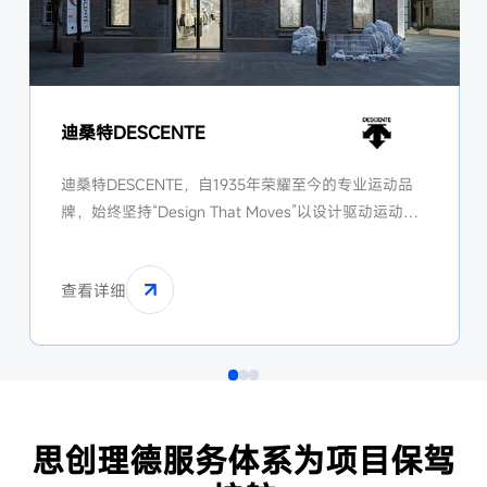
迪桑特DESCENTE
迪桑特DESCENTE，自1935年荣耀至今的专业运动品
牌，始终坚持“Design That Moves”以设计驱动运动的
精神，将创新科技与设计美学相融合，在滑雪、高尔
夫、铁人三项等多个专业领域，打造高品质的运动装
查看详细
备。
思创理德服务体系为项目保驾