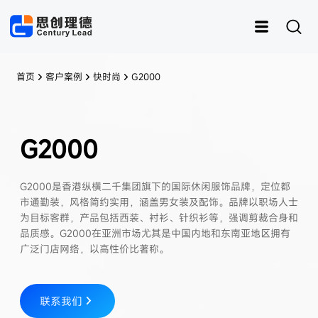
首页
客户案例
快时尚
G2000
G2000
运动
思创RFID
女装
灵创RFID
男装
快时尚
样衣管理
童装
G2000是香港纵横二千集团旗下的国际休闲服饰品牌，定位都
内衣
资产管理
皮具
鞋子
样衣
市通勤装，风格简约实用，涵盖男女装及配饰。品牌以职场人士
为目标客群，产品包括西装、衬衫、针织衫等，强调剪裁合身和
品质感。G2000在亚洲市场尤其是中国内地和东南亚地区拥有
广泛门店网络，以高性价比著称。
联系我们