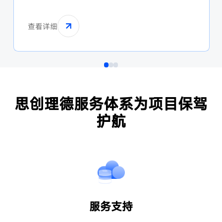
精神，将创新科技与设计美学相融合，在滑雪、高尔
夫、铁人三项等多个专业领域，打造高品质的运动装
查看详细
备。
思创理德服务体系为项目保驾
护航
服务支持