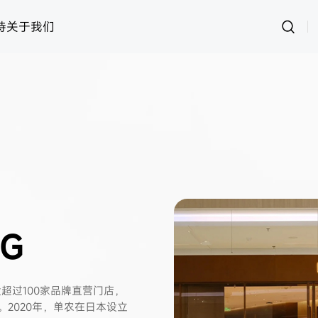
持
关于我们
运动
思创RFID
女装
灵创RFID
男装
快时尚
样衣管理
童装
资产管理
内衣
皮具
鞋子
样衣
G
设超过100家品牌直营门店，
2020年，单农在日本设立