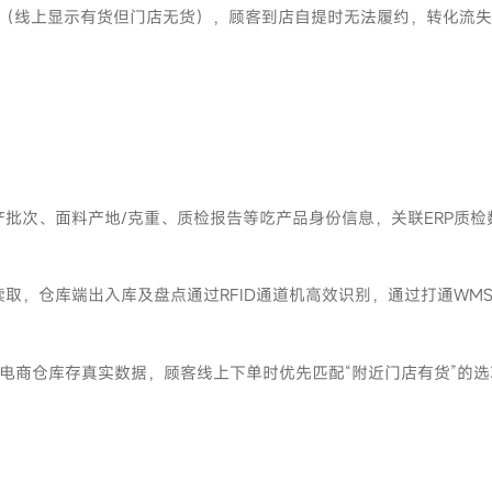
（线上显示有货但门店无货），顾客到店自提时无法履约，转化流
生产批次、面料产地/克重、质检报告等吃产品身份信息，关联ERP质
量读取，仓库端出入库及盘点通过RFID通道机高效识别，通过打通W
与电商仓库存真实数据，顾客线上下单时优先匹配“附近门店有货”的选