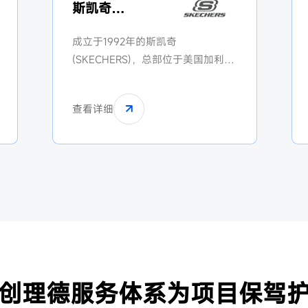
斯凯奇
SKECHERS
成立于1992年的斯凯奇
(SKECHERS)，总部位于美国加利福
尼亚州曼哈顿海滩，意思是“坐不住
的年轻人”，它代表着追求时尚、个
查看详细
性张扬的年轻族群。位列全球运动
品牌市场占有率第三名，并进入财
富500强企业。2007年以合资形式
进入中国，拥有3500万线下销售网
点，其中八成以上采用联营模式。
创理德服务体系为项目保驾