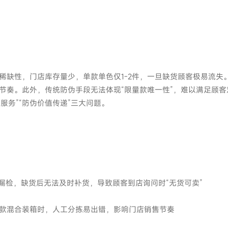
稀缺性，门店库存量少，单款单色仅1-2件，一旦缺货顾客极易流失
节奏。此外，传统防伪手段无法体现“限量款唯一性”，难以满足顾客
服务”“防伪价值传递”三大问题。
易漏检，缺货后无法及时补货，导致顾客到店询问时“无货可卖”
款混合装箱时，人工分拣易出错，影响门店销售节奏