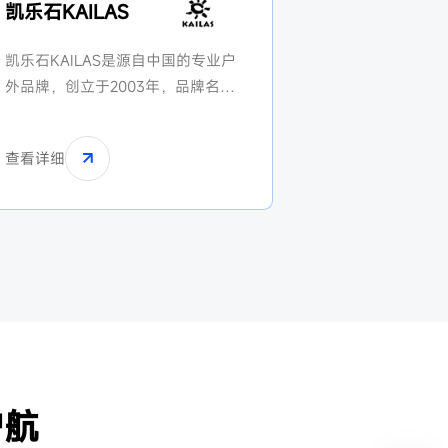
凯乐石KAILAS
凯乐石KAILAS是源自中国的专业户
外品牌，创立于2003年，品牌名取
自喜马拉雅山脉南麓的 Kailash神
山。品牌专注登山、攀岩、滑雪等
查看详细
极限运动装备，科技亮点包括
“FUGA越野跑鞋” 和 “MONT硬壳冲
锋衣”。凯乐石赞助全球顶尖探险
家，定位高端专业市场，是中国户
外品牌中首个入选 “全球装备大奖”
的品牌。
护航