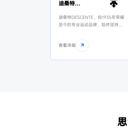
迪桑特
DESCENTE
迪桑特DESCENTE，自1935年荣耀
至今的专业运动品牌，始终坚持
“Design That Moves”以设计驱动运
动的精神，将创新科技与设计美学
查看详细
相融合，在滑雪、高尔夫、铁人三
项等多个专业领域，打造高品质的
运动装备。
思