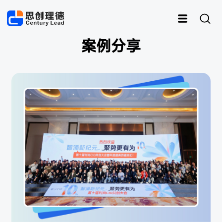
案例分享
运动
思创RFID
女装
灵创RFID
男装
快时尚
样衣管理
童装
内衣
资产管理
皮具
鞋子
样衣