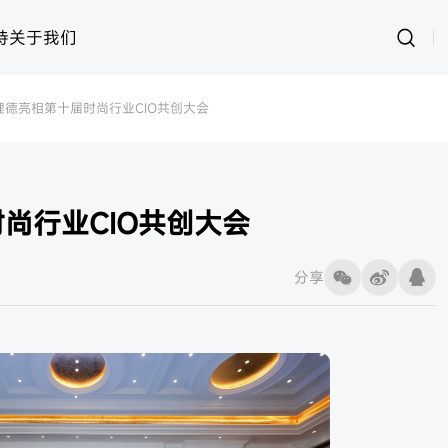
持
关于我们
理德亮相第十届时尚行业CIO共创大会
运动
思创RFID
女装
灵创RFID
男装
快时尚
样衣管理
童装
资产管理
尚行业CIO共创大会
内衣
皮具
鞋子
样衣
分享