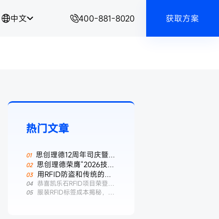
中文
400-881-8020
获取方案
热门文章
思创理德12周年司庆暨春
季团建圆满举行
思创理德荣膺“2026技术
先锋年度推见”
用RFID防盗和传统的防
盗扣有什么区别？——服装
恭喜凯乐石RFID项目荣登
“2025物联之星·数智中国标杆案
服装RFID标签成本揭秘，一
行业智能防盗新选择
例榜”
张标签多少钱