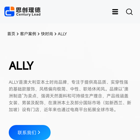
首页
客户案例
快时尚
ALLY
ALLY
运动
思创RFID
女装
灵创RFID
男装
快时尚
样衣管理
童装
ALLY是澳大利亚本土时尚品牌，专注于提供高品质、实穿性强
内衣
资产管理
皮具
鞋子
样衣
的基础款服饰，风格偏向极简、中性、职场休闲风。品牌以“澳
洲制造”为卖点，强调天然面料和可持续生产理念，产品线涵盖
女装、男装及配饰，在澳洲本土及部分国际市场（如新西兰、新
加坡）设有门店，近年来也通过电商平台拓展全球市场。
联系我们