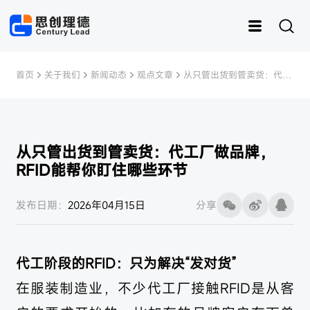
首页
关于我们
新闻动态
观点文章
从只管出货到管卖货：代工
厂做品牌，RFID能帮你盯住
哪些环节
从只管出货到管卖货：代工厂做品牌，
RFID能帮你盯住哪些环节
运动
思创RFID
女装
灵创RFID
男装
快时尚
样衣管理
童装
内衣
资产管理
皮具
鞋子
样衣
发布日期：
2026年04月15日
分享
代工阶段的RFID：只为解决“发对货”
在服装制造业，不少代工厂接触RFID是从客