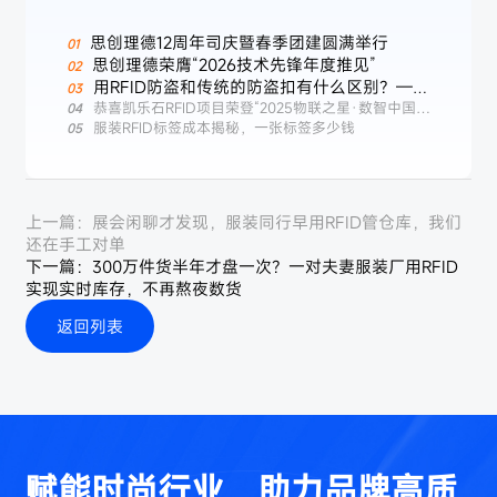
思创理德12周年司庆暨春季团建圆满举行
思创理德荣膺“2026技术先锋年度推见”
用RFID防盗和传统的防盗扣有什么区别？——
服装行业智能防盗新选择
恭喜凯乐石RFID项目荣登“2025物联之星·数智中国标
杆案例榜”
服装RFID标签成本揭秘，一张标签多少钱
上一篇：
展会闲聊才发现，服装同行早用RFID管仓库，我们
还在手工对单
下一篇：
300万件货半年才盘一次？一对夫妻服装厂用RFID
实现实时库存，不再熬夜数货
返回列表
赋能时尚行业，助力品牌高质