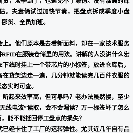
断货，淡季到了，也避免不了滞销。没有准确的库
估。夫妻俩试过加快节奏，把盘点拆成季度小盘
、挪货、全员加班。
会上。他们原本是去看新面料，却在一家技术服务
RFID在服装仓储里的用法。讲解的人没讲什么宏
衣下线时挂上一个带芯片的小标签，放进仓库后，
备在货架边走一遍，几分钟就能读完几百件衣服的
状态实时可查。
—听起来效率高，但可靠吗？老办法虽然慢，至少
“无线电波”读取，会不会漏读？万一标签坏了怎么
西，能不能抵回停工盘点的损失？
式已经卡住了工厂的运转弹性。尤其近几年自有品