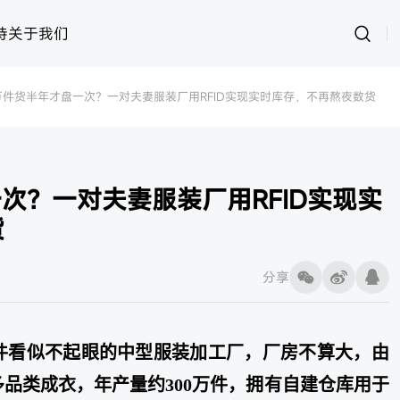
持
关于我们
0万件货半年才盘一次？一对夫妻服装厂用RFID实现实时库存，不再熬夜数货
运动
思创RFID
女装
灵创RFID
男装
快时尚
样衣管理
童装
资产管理
一次？一对夫妻服装厂用RFID实现实
内衣
皮具
鞋子
样衣
货
分享
件看似不起眼的中型服装加工厂，厂房不算大，由
品类成衣，年产量约300万件，拥有自建仓库用于