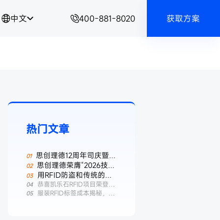
中文
400-881-8020
获取方案
热门文章
思创理德12周年司庆暨春
季团建圆满举行
思创理德荣膺“2026技术
先锋年度推见”
用RFID防盗和传统的防
盗扣有什么区别？——服装
恭喜凯乐石RFID项目荣登
“2025物联之星·数智中国标杆案
服装RFID标签成本揭秘，一
行业智能防盗新选择
例榜”
张标签多少钱