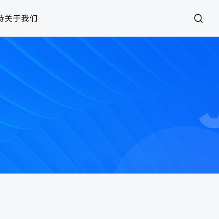
持
关于我们
运动
思创RFID
女装
灵创RFID
男装
快时尚
样衣管理
童装
资产管理
内衣
皮具
鞋子
样衣