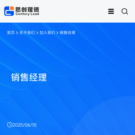
首页
关于我们
加入我们
销售经理
运动
思创RFID
女装
灵创RFID
男装
快时尚
样衣管理
童装
销售经理
内衣
资产管理
皮具
鞋子
样衣
2025/06/10