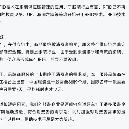
FID技术在服装供应链管理的应用，于服装行业而言，RFID已不再
的拉夏贝尔、UR、海澜之家等等均开始采用RFID技术。RFID技术
？
题
存，在供应链中，商品最终被消费者购买，那么整个供应链才算完
影响资金链。特别是服装行业，由于受到服装换季和潮流的影响，
期，便容易形成库存积压，后果不堪设想。
于：品牌商服装的上市期晚于消费者的需求期，本土服装品牌商在
在柜台上出售，中国服装业一般需要6到9个月，国际名牌一般需要
最快只需要7天，平均耗时也才12天。
道长短等因素，我们的服装企业是否能够弯道超车？于很多服装企
市期逐渐接近、符合消费者的需求期；同时加强对消费者需求的搜
这个过程中，借助技术手段是大势所趋。