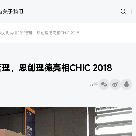
持
关于我们
D助力时尚业“芯”管理，思创理德亮相CHIC 2018
运动
思创RFID
女装
灵创RFID
男装
快时尚
样衣管理
童装
资产管理
管理，思创理德亮相CHIC 2018
内衣
皮具
鞋子
样衣
分享