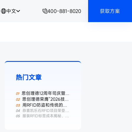
中文
400-881-8020
获取方案
热门文章
思创理德12周年司庆暨春
季团建圆满举行
思创理德荣膺“2026技术
先锋年度推见”
用RFID防盗和传统的防
盗扣有什么区别？——服装
恭喜凯乐石RFID项目荣登
“2025物联之星·数智中国标杆案
服装RFID标签成本揭秘，一
行业智能防盗新选择
例榜”
张标签多少钱