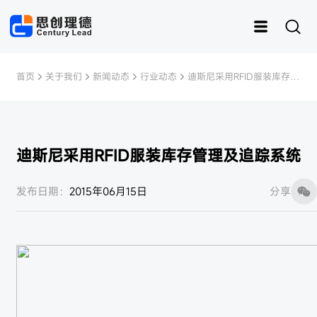
首页
关于我们
新闻动态
行业动态
迪斯尼采用RFID服装库存管
理及追踪系统
迪斯尼采用RFID服装库存管理及追踪系统
运动
思创RFID
女装
灵创RFID
男装
快时尚
样衣管理
童装
发布日期：
2015年06月15日
分享
内衣
资产管理
皮具
鞋子
样衣