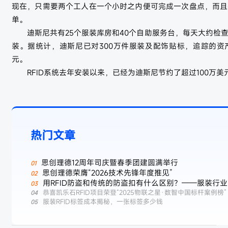
现在，只需要两个工人在一个小时之内便可完成一次盘点，而且
单。
迪斯尼共有25个服装库房和40个自助服务台，每天大约检查2
装。据统计，迪斯尼已对300万件服装及配饰贴标，追踪的资产
元。
RFID系统去年安装以来，已经为迪斯尼节约了超过100万美
热门文章
思创理德12周年司庆暨春季团建圆满举行
思创理德荣膺“2026技术先锋年度推见”
用RFID防盗和传统的防盗扣有什么区别？——服装行
防盗新选择
恭喜凯乐石RFID项目荣登“2025物联之星·数智中国标杆案例榜”
服装RFID标签成本揭秘，一张标签多少钱