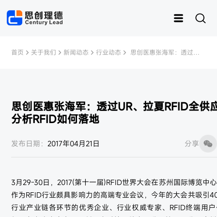
首页
关于我们
新闻动态
行业动态
 思创医惠张海军：透过
UR、拉夏RFID全供应链应
用分析RFID如何落地
思创医惠张海军：透过UR、拉夏RFID全供
分析RFID如何落地
运动
思创RFID
女装
灵创RFID
男装
快时尚
样衣管理
童装
内衣
资产管理
皮具
鞋子
样衣
发布日期：
2017年04月21日
分享
3月29-30日，2017(第十一届)RFID世界大会在苏州国际博览
作为RFID行业颇具影响力的高端专业会议，今年的大会共吸引400
行业产业链各环节的优秀企业、行业权威专家、RFID终端用