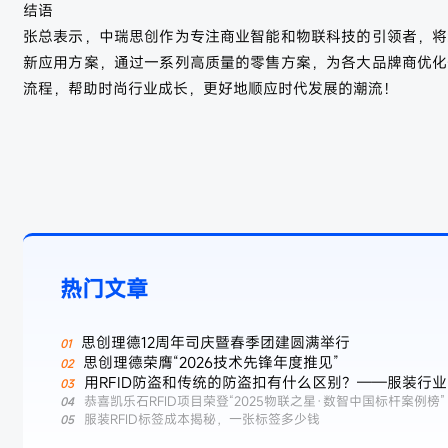
结语
张总表示，中瑞思创作为专注商业智能和物联科技的引领者，将
新应用方案，通过一系列高质量的零售方案，为各大品牌商优化
流程，帮助时尚行业成长，更好地顺应时代发展的潮流！
热门文章
思创理德12周年司庆暨春季团建圆满举行
思创理德荣膺“2026技术先锋年度推见”
用RFID防盗和传统的防盗扣有什么区别？——服装行
防盗新选择
恭喜凯乐石RFID项目荣登“2025物联之星·数智中国标杆案例榜”
服装RFID标签成本揭秘，一张标签多少钱