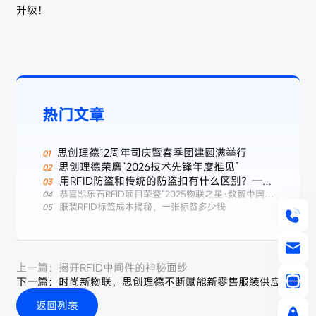
升级！
热门文章
思创理德12周年司庆暨春季团建圆满举行
思创理德荣膺“2026技术先锋年度推见”
用RFID防盗和传统的防盗扣有什么区别？——
服装行业智能防盗新选择
恭喜凯乐石RFID项目荣登“2025物联之星·数智中国标
杆案例榜”
服装RFID标签成本揭秘，一张标签多少钱
上一篇：
揭开RFID中间件的神秘面纱
下一篇：
时尚新物联，思创理德不断赋能新零售服装供应链
返回列表