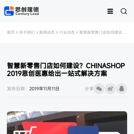
首页
关于我们
新闻动态
行业动态
智慧新零售门店如何建设？
CHINASHOP 2019思创医惠
给出一站式解决方案
智慧新零售门店如何建设？CHINASHOP
2019思创医惠给出一站式解决方案
运动
思创RFID
女装
灵创RFID
男装
快时尚
样衣管理
童装
内衣
资产管理
皮具
鞋子
样衣
发布日期：
2019年11月11日
分享