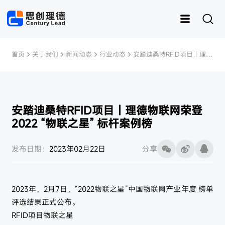
首页
关于我们
新闻动态
行业动态
安踏迪桑特RFID项目｜理德
物联网荣登2022 “物联之星” 
标杆案例榜
安踏迪桑特RFID项目｜理德物联网荣登
2022 “物联之星” 标杆案例榜
运动
思创RFID
女装
灵创RFID
男装
快时尚
样衣管理
童装
内衣
资产管理
皮具
鞋子
样衣
发布日期：
2023年02月22日
分享
2023年，2月7日，“2022物联之星”中国物联网产业年度 榜单
评选结果正式公布。
RFID项目物联之星