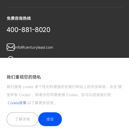
免费咨询热线
400-881-8020
info@centurylead.com
广东省广州市黄埔区鱼珠智谷A07栋
我们重视您的隐私
我们使用 cookie 来个性化和增强您在我们网站上的浏览体验。点击“接
受所有 Cookie”，即表示您同意使用 Cookie。您可以阅读我们的
Cookie政策
以了解更多信息。
©广州理德物联网科技有限公司 版权所有
粤ICP备14058504号
了解详情
接受
隐私政策
免责声明
网站地图
|
|