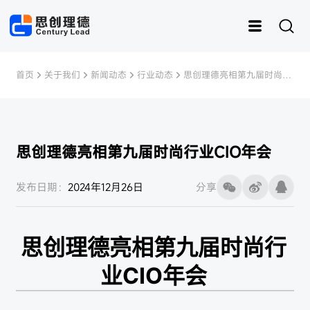
首页
关于我们
新闻动态
行业动态
思创理德亮相第九届时尚行
业CIO年会
思创理德亮相第九届时尚行业CIO年会
运动
思创RFID
女装
灵创RFID
男装
快时尚
样衣管理
童装
发布日期：
2024年12月26日
分享
内衣
资产管理
皮具
鞋子
样衣
思创理德亮相第九届时尚行
业CIO年会