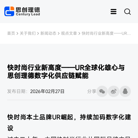
首页
关于我们
新闻动态
观点文章
快时尚行业新高度——UR全
球化雄心与思创理德数字化
供应链赋能
快时尚行业新高度——UR全球化雄心与
思创理德数字化供应链赋能
运动
思创RFID
女装
灵创RFID
男装
快时尚
样衣管理
童装
内衣
资产管理
皮具
鞋子
样衣
发布日期：
2026年02月27日
分享
快时尚本土品牌UR崛起，持续加码数字化建
设