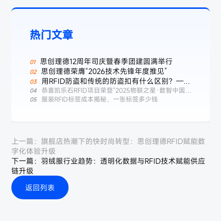
热门文章
思创理德12周年司庆暨春季团建圆满举行
思创理德荣膺“2026技术先锋年度推见”
用RFID防盗和传统的防盗扣有什么区别？——
服装行业智能防盗新选择
恭喜凯乐石RFID项目荣登“2025物联之星·数智中国标
杆案例榜”
服装RFID标签成本揭秘，一张标签多少钱
上一篇：
旗舰店热潮下的快时尚转型：思创理德RFID赋能数
字化体验升级
下一篇：
羽绒服行业趋势：透明化数据与RFID技术赋能供应
链升级
返回列表